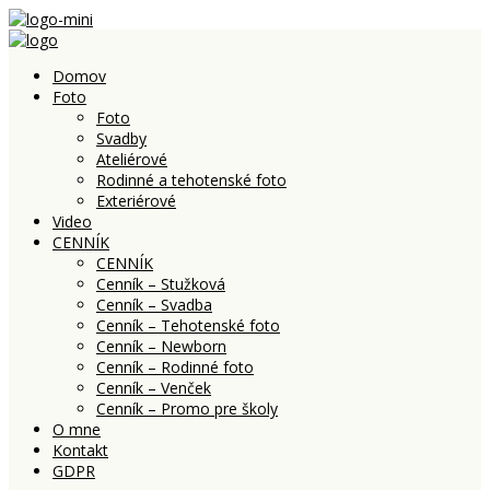
Domov
Foto
Foto
Svadby
Ateliérové
Rodinné a tehotenské foto
Exteriérové
Video
CENNÍK
CENNÍK
Cenník – Stužková
Cenník – Svadba
Cenník – Tehotenské foto
Cenník – Newborn
Cenník – Rodinné foto
Cenník – Venček
Cenník – Promo pre školy
O mne
Kontakt
GDPR