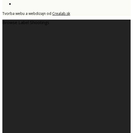
Tvorba webu a webdizajn od
Crealab.sk
Browse Label
Shootings