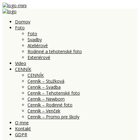
Domov
Foto
Foto
Svadby
Ateliérové
Rodinné a tehotenské foto
Exteriérové
Video
CENNÍK
CENNÍK
Cenník – Stužková
Cenník – Svadba
Cenník – Tehotenské foto
Cenník – Newborn
Cenník – Rodinné foto
Cenník – Venček
Cenník – Promo pre školy
O mne
Kontakt
GDPR