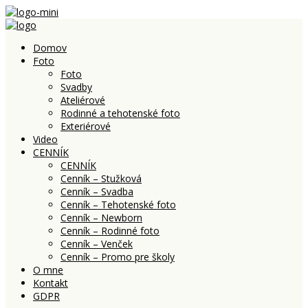
Domov
Foto
Foto
Svadby
Ateliérové
Rodinné a tehotenské foto
Exteriérové
Video
CENNÍK
CENNÍK
Cenník – Stužková
Cenník – Svadba
Cenník – Tehotenské foto
Cenník – Newborn
Cenník – Rodinné foto
Cenník – Venček
Cenník – Promo pre školy
O mne
Kontakt
GDPR