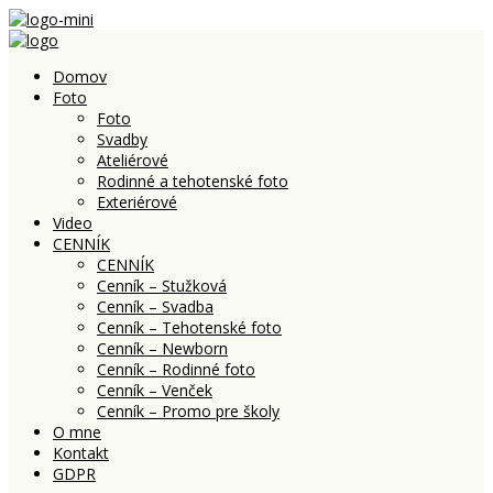
Domov
Foto
Foto
Svadby
Ateliérové
Rodinné a tehotenské foto
Exteriérové
Video
CENNÍK
CENNÍK
Cenník – Stužková
Cenník – Svadba
Cenník – Tehotenské foto
Cenník – Newborn
Cenník – Rodinné foto
Cenník – Venček
Cenník – Promo pre školy
O mne
Kontakt
GDPR