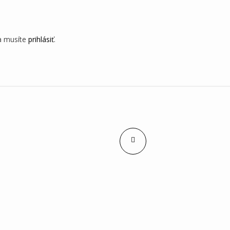
a musíte
prihlásiť
.